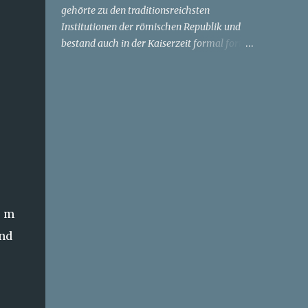
gehörte zu den traditionsreichsten
Institutionen der römischen Republik und
bestand auch in der Kaiserzeit formal fort.
Ursprünglich als Schutzamt der Plebejer
gegen die Macht der patrizischen
Magistrate geschaffen, hatte es
weitreichende Befugnisse besessen, darunter
das Vetorecht (intercessio) und die
Unverletzlichkeit der Person
(sacrosanctitas). In der Kaiserzeit erfuhr
dieses Amt jedoch eine grundlegende
Umdeutung, ohne vollständig zu
verschwinden. Mit der Etablierung des
5 m
Prinzipats unter Augustus wurde ein
und
entscheidender Teil der tribunizischen
Gewalt auf den Kaiser selbst übertragen.
Augustus erhielt die sogenannte tribunicia
potestas, also die Befugnisse eines
Volkstribunen, ohne das Amt tatsächlich zu