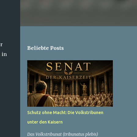
er
Beliebte Posts
 in
Schutz ohne Macht: Die Volkstribunen
unter den Kaisern
Das Volkstribunat (tribunatus plebis)